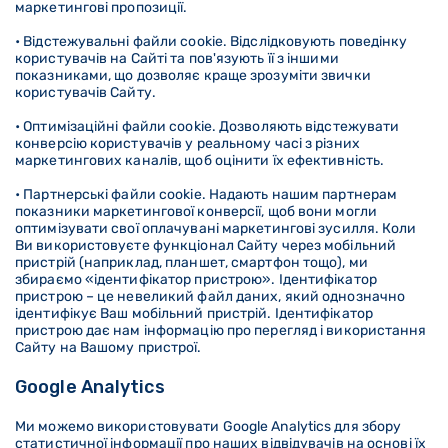
маркетингові пропозиції.
• Відстежувальні файли cookie. Відслідковують поведінку
користувачів на Сайті та пов'язують її з іншими
показниками, що дозволяє краще зрозуміти звички
користувачів Сайту.
• Оптимізаційні файли cookie. Дозволяють відстежувати
конверсію користувачів у реальному часі з різних
маркетингових каналів, щоб оцінити їх ефективність.
• Партнерські файли cookie. Надають нашим партнерам
показники маркетингової конверсії, щоб вони могли
оптимізувати свої оплачувані маркетингові зусилля. Коли
Ви використовуєте функціонал Сайту через мобільний
пристрій (наприклад, планшет, смартфон тощо), ми
збираємо «ідентифікатор пристрою». Ідентифікатор
пристрою – це невеликий файл даних, який однозначно
ідентифікує Ваш мобільний пристрій. Ідентифікатор
пристрою дає нам інформацію про перегляд і використання
Сайту на Вашому пристрої.
Google Analytics
Ми можемо використовувати Google Analytics для збору
статистичної інформації про наших відвідувачів на основі їх