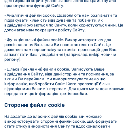
ідентифікації користувачів, запобігання шахрайству або
пропонування функцій Сайту.
• Аналітичні файли cookie. Дозволяють нам розпізнати та
підрахувати кількість відвідувачів та побачити, як
відвідувачі рухаються по Сайту, коли користуються ним. Це
допомагає нам покращити роботу Сайту.
• Функціональні файли cookie. Використовуються для
розпізнавання Вас, коли Ви повертаєтесь на Сайт. Це
дозволяє нам персоналізувати зміст пропозицій для Вас,
запам’ятати Ваші уподобання (наприклад, вибір мови чи
регіону).
• Цільові (рекламні) файли cookie. Записують Ваше
відвідування Сайту, відвідані сторінки та посилання, за
якими Ви перейшли. Ми використовуватимемо цю
інформацію, щоб зробити Сайт і його пропозиції більш
відповідними Вашим інтересам. Для цього ми також можемо
передавати цю інформацію третім особам.
Сторонні файли cookie
На додаток до власних файлів cookie, ми можемо
використовувати сторонні файли cookie, щоб формувати
статистику використання Сайту та вдосконалювати