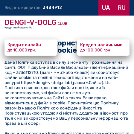
UA
RU
Выдано кредитов:
3
4
8
4
9
1
2
DENGI-V-DOLG
.CLUB
Кредитный сервис №1
Полiтика використання файлiв
Кредит онлайн
Кредит наличными
cookies
до 10.000 грн.
до 100.000 грн.
Дана Політика вступає в силу з моменту її розміщення на
сайті. ФОП Піддубний Василь Васильович ідентифікаційний
код – 3736112710, (далі - «ми» або «наш») використовує
файли cookie та подібні технології відстеження на web-
ресурсі https://dengi-v-dolg.club (разом «Сайт»). Ця
Політика пояснює, що таке файли cookie, як ми їх
використовуємо, які файли cookie можуть
використовуватись на Сайті, а також Ваше право
відмовитись від файлів cookie. Прочитайте цю Політику
разом із нашою Політикою конфіденційності, та
Користувацькою угодою які містить додаткові відомості про
те, як ми використовуємо Вашу персональну інформацію та
права в цій сфері.
Якщо ми не просимо Вашої явної згоди, ви отримуєте доступ