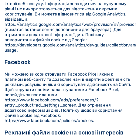
історії веб-пошуку. Інформація знаходиться на сукупному
рівні і не використовується для відстеження окремих
користувачів. Ви можете відмовитися від Google Analytics,
відвідавши:
https://analytics.google.com/analytics/web/provision/#/provisio
(вимагає встановлення доповнення для браузера). Для
отримання додаткової інформації див. Політику
використання файлів cookie від Google:
https://developers.google.com/analytics/devguides/collection/ana
usage.
Facebook
Ми можемо використовувати Facebook Pixel, який є
плагіном веб-сайту та дозволяє нам виміряти ефективність
реклами, розуміючи дії, які користувачі здійснюють на Сайті.
Щоб керувати своїми налаштуваннями Facebook Pixel,
перейдіть за посиланням:
https://www.facebook.com/ads/preferences/?
entry_product=ad_settings_screen. Для отримання
додаткової інформації див. Політику щодо використання
файлів cookie від Facebook:
https://www.facebook.com/policies/cookies.
Рекламні файли cookie на основі інтересів