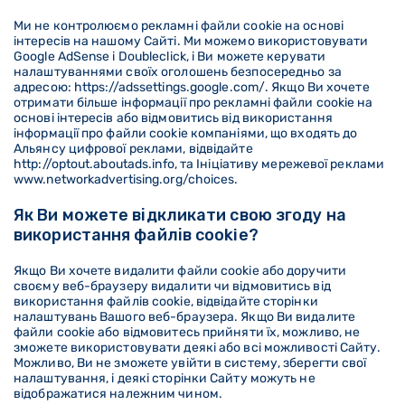
Ми не контролюємо рекламні файли cookie на основі
інтересів на нашому Сайті. Ми можемо використовувати
Google AdSense і Doubleclick, і Ви можете керувати
налаштуваннями своїх оголошень безпосередньо за
адресою: https://adssettings.google.com/. Якщо Ви хочете
отримати більше інформації про рекламні файли cookie на
основі інтересів або відмовитись від використання
інформації про файли cookie компаніями, що входять до
Альянсу цифрової реклами, відвідайте
http://optout.aboutads.info, та Ініціативу мережевої реклами
www.networkadvertising.org/choices.
Як Ви можете відкликати свою згоду на
використання файлів cookie?
Якщо Ви хочете видалити файли cookie або доручити
своєму веб-браузеру видалити чи відмовитись від
використання файлів cookie, відвідайте сторінки
налаштувань Вашого веб-браузера. Якщо Ви видалите
файли cookie або відмовитесь прийняти їх, можливо, не
зможете використовувати деякі або всі можливості Сайту.
Можливо, Ви не зможете увійти в систему, зберегти свої
налаштування, і деякі сторінки Сайту можуть не
відображатися належним чином.