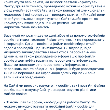
контенту та веб-сайтів, на які посилається користувач
Сайту, тривалість часу, проведеного кожним користувачем
у будь-якій частині Сайту, а також конкретні функціональні
можливості, які користувачі використали, в якій країні вони
перебувають, коли користуються Сайтом, або про те, як
користувач взаємодіє з нашим рекламним або
маркетинговим контентом.
Зазвичай ми розглядаємо дані, зібрані за допомогою файлів
cookie та інших технологій відстеження, як не персональну
інформацію. Однак, оскільки файли cookie збирають IP-
адреси або подібні ідентифікатори, які відповідно до
місцевого законодавства вважаються персональними
даними, ми також розглядаємо інформацію про файли
cookie з ідентифікаторами як персональну інформацію.
Якщо ми поєднаємо неперсональну інформацію з
персональною, то об’єднана інформація буде розглядатися
як Ваша персональна інформація до тих пір, поки вона
залишиться об’єднаною.
На Сайті ми використовуємо як сесійні, так і постійні файли
cookie, а для запуску Сайту використовуємо різні типи
файлів cookie:
• Основні файли cookie, необхідні для роботи Сайту. Ми
можемо використовувати необхідні файли cookie для