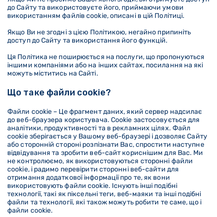
до Сайту та використовуєте його, приймаючи умови
використанням файлів cookie, описані в цій Політиці.
Якщо Ви не згодні з цією Політикою, негайно припиніть
доступ до Сайту та використання його функцій.
Ця Політика не поширюється на послуги, що пропонуються
іншими компаніями або на інших сайтах, посилання на які
можуть міститись на Сайті.
Що таке файли cookie?
Файли cookie – Це фрагмент даних, який сервер надсилає
до веб-браузера користувача. Cookie застосовується для
аналітики, продуктивності та в рекламних цілях. Файл
cookie зберігається у Вашому веб-браузері і дозволяє Сайту
або сторонній стороні розпізнати Вас, спростити наступне
відвідування та зробити веб-сайт кориснішим для Вас. Ми
не контролюємо, як використовуються сторонні файли
cookie, і радимо перевірити сторонні веб-сайти для
отримання додаткової інформації про те, як вони
використовують файли cookie. Існують інші подібні
технології, такі як піксельні теги, веб-маяки та інші подібні
файли та технології, які також можуть робити те саме, що і
файли cookie.