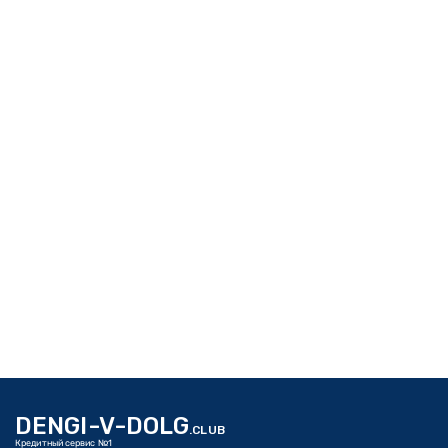
DENGI-V-DOLG
.CLUB
Кредитный сервис №1