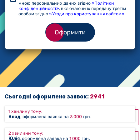
мною персональних даних згідно
«Політики
конфіденційності»
, включаючи їх передачу третім
особам згідно
«Угоди про користування сайтом»
Оформити
Сьогодні оформлено заявок:
2941
1 хвилину тому:
Влад
, оформлена заявка на
3 000
грн.
2 хвилини тому:
Юлія
, оформлена заявка на
1 000
грн.