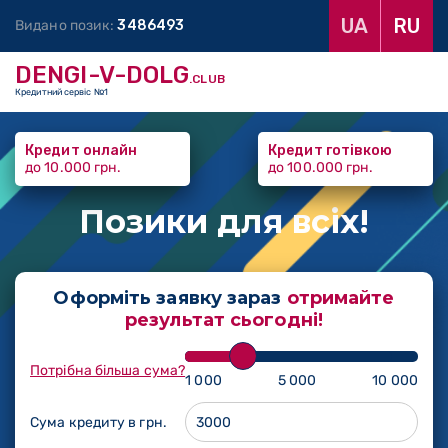
UA
RU
Видано позик:
3
4
8
6
4
9
3
DENGI-V-DOLG
.CLUB
Кредитний сервіс №1
Кредит онлайн
Кредит готівкою
до 10.000 грн.
до 100.000 грн.
Позики
для всіх!
Оформіть заявку зараз
отримайте
результат сьогодні!
Потрібна більша сума?
1 000
5 000
10 000
Сума кредиту в грн.