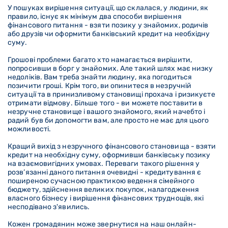
У пошуках вирішення ситуації, що склалася, у людини, як
правило, існує як мінімум два способи вирішення
фінансового питання - взяти позику у знайомих, родичів
або друзів чи оформити банківський кредит на необхідну
суму.
Грошові проблеми багато хто намагається вирішити,
попросивши в борг у знайомих. Але такий шлях має низку
недоліків. Вам треба знайти людину, яка погодиться
позичити гроші. Крім того, ви опинитеся в незручній
ситуації та в принизливому становищі прохача і ризикуєте
отримати відмову. Більше того - ви можете поставити в
незручне становище і вашого знайомого, який начебто і
радий був би допомогти вам, але просто не має для цього
можливості.
Кращий вихід з незручного фінансового становища - взяти
кредит на необхідну суму, оформивши банківську позику
на взаємовигідних умовах. Переваги такого рішення у
розв’язанні даного питання очевидні - кредитування є
поширеною сучасною практикою ведення сімейного
бюджету, здійснення великих покупок, налагодження
власного бізнесу і вирішення фінансових труднощів, які
несподівано з'явились.
Кожен громадянин може звернутися на наш онлайн-