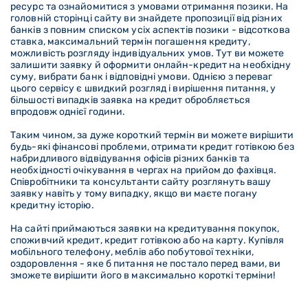
ресурс та ознайомитися з умовами отримання позики. На
головній сторінці сайту ви знайдете пропозиції від різних
банків з повним списком усіх аспектів позики - відсоткова
ставка, максимальний термін погашення кредиту,
можливість розгляду індивідуальних умов. Тут ви можете
залишити заявку й оформити онлайн-кредит на необхідну
суму, вибрати банк і відповідні умови. Однією з переваг
цього сервісу є швидкий розгляд і вирішення питання, у
більшості випадків заявка на кредит обробляється
впродовж однієї години.
Таким чином, за дуже короткий термін ви можете вирішити
будь-які фінансові проблеми, отримати кредит готівкою без
набридливого відвідування офісів різних банків та
необхідності очікування в чергах на прийом до фахівця.
Співробітники та консультанти сайту розглянуть вашу
заявку навіть у тому випадку, якщо ви маєте погану
кредитну історію.
На сайті приймаються заявки на кредитування покупок,
споживчий кредит, кредит готівкою або на карту. Купівля
мобільного телефону, меблів або побутової техніки,
оздоровлення - яке б питання не постало перед вами, ви
зможете вирішити його в максимально короткі терміни!