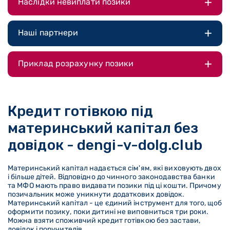
Наслідки невиплати позики
Наші партнери
Приклад розрахунку позики
Кредит готівкою під
материнський капітал без
довідок - dengi-v-dolg.club
Материнський капітал надається сім'ям, які виховують двох
і більше дітей. Відповідно до чинного законодавства банки
та МФО мають право видавати позики під ці кошти. Причому
позичальник може уникнути додаткових довідок.
Материнський капітал - це єдиний інструмент для того, щоб
оформити позику, поки дитині не виповниться три роки.
Можна взяти споживчий кредит готівкою без застави,
довідок і поручителів.