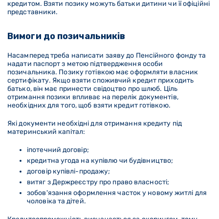
кредитом. Взяти позику можуть батьки дитини чи її офіційні
представники.
Вимоги до позичальників
Насамперед треба написати заяву до Пенсійного фонду та
надати паспорт з метою підтвердження особи
позичальника. Позику готівкою має оформляти власник
сертифікату. Якщо взяти споживчий кредит приходить
батько, він має принести свідоцтво про шлюб. Ціль
отримання позики впливає на перелік документів,
необхідних для того, щоб взяти кредит готівкою.
Які документи необхідні для отримання кредиту під
материнський капітал:
іпотечний договір;
кредитна угода на купівлю чи будівництво;
договір купівлі-продажу;
витяг з Держреєстру про право власності;
зобов'язання оформлення часток у новому житлі для
чоловіка та дітей.