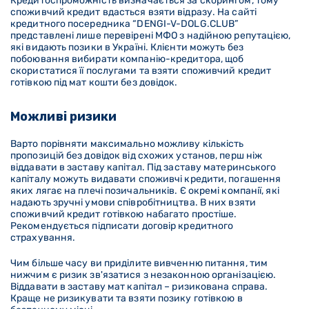
Кредитоспроможність визначається за скорингом, тому
споживчий кредит вдасться взяти відразу. На сайті
кредитного посередника “DENGI-V-DOLG
.CLUB
”
представлені лише перевірені МФО з надійною репутацією,
які видають позики в Україні. Клієнти можуть без
побоювання вибирати компанію-кредитора, щоб
скористатися її послугами та взяти споживчий кредит
готівкою під мат кошти без довідок.
Можливі ризики
Варто порівняти максимально можливу кількість
пропозицій без довідок від схожих установ, перш ніж
віддавати в заставу капітал. Під заставу материнського
капіталу можуть видавати споживчі кредити, погашення
яких лягає на плечі позичальників. Є окремі компанії, які
надають зручні умови співробітництва. В них взяти
споживчий кредит готівкою набагато простіше.
Рекомендується підписати договір кредитного
страхування.
Чим більше часу ви приділите вивченню питання, тим
нижчим є ризик зв'язатися з незаконною організацією.
Віддавати в заставу мат капітал – ризикована справа.
Краще не ризикувати та взяти позику готівкою в