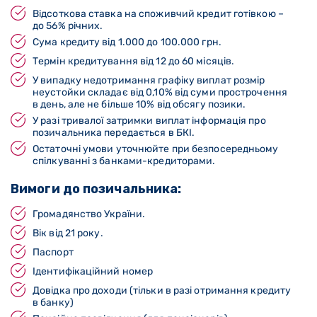
Відсоткова ставка на споживчий кредит готівкою –
до 56% річних.
Сума кредиту від 1.000 до 100.000 грн.
Термін кредитування від 12 до 60 місяців.
У випадку недотримання графіку виплат розмір
неустойки складає від 0,10% від суми прострочення
в день, але не більше 10% від обсягу позики.
У разі тривалої затримки виплат інформація про
позичальника передається в БКІ.
Остаточні умови уточнюйте при безпосередньому
спілкуванні з банками-кредиторами.
Вимоги до позичальника:
Громадянство України.
Вік від 21 року.
Паспорт
Ідентифікаційний номер
Довідка про доходи (тільки в разі отримання кредиту
в банку)