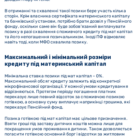
В отриманні та схваленні такої позики бере участь кілька
сторін. Крім власника сертифіката материнського капіталу
та банківської установи, потрібно брати дозвіл у Пенсійного
фонду, оскільки саме він буде зобов'язаний виплачувати
позику в разі схвалення споживчого кредиту під мат капітал
та його непогашення позичальником. Іноді ПФ відмовляє
навіть тоді, коли МФО схвалила позику.
Максимальний і мінімальний розміри
кредиту під материнський капітал
Мінімальна ставка позики під мат капітал – 0%.
Максимальний обсяг кредиту залежить від конкретної
мікрофінансової організації. У кожної умови кредитування
відрізняються. Протягом періоду погашення платник
переказує лише певний відсоток за споживчою позикою
готівкою, а основну суму виплачує наприкінці грошима, які
переказує Пенсійний фонд.
Позика готівкою під мат капітал має цільове призначення.
Взяти гроші під заставу дитячих коштів можна лише для
покращення умов проживання дитини. Також дозволяється
погасити готівкою основний борг і відсотки за житловим