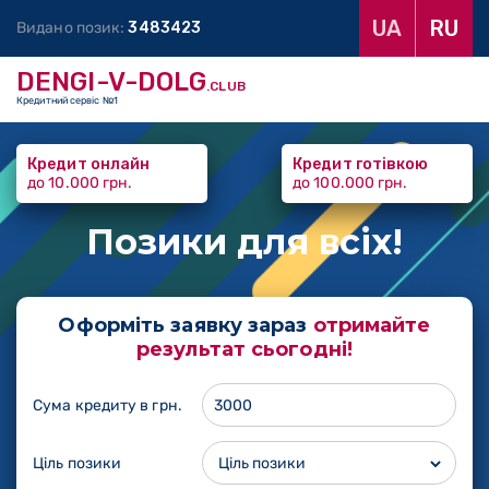
UA
RU
Видано позик:
3
4
8
3
4
2
3
DENGI-V-DOLG
.CLUB
Кредитний сервіс №1
Кредит онлайн
Кредит готівкою
до 10.000 грн.
до 100.000 грн.
Позики
для всіх!
Оформіть заявку зараз
отримайте
результат сьогодні!
Сума кредиту в грн.
Ціль позики