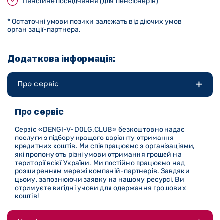
Пенсійне посвідчення (для пенсіонерів)
* Остаточні умови позики залежать від діючих умов
організації-партнера.
Додаткова інформація:
Про сервіс
Про сервіс
Сервіс «DENGI-V-DOLG
.CLUB
» безкоштовно надає
послуги з підбору кращого варіанту отримання
кредитних коштів. Ми співпрацюємо з організаціями,
які пропонують різні умови отримання грошей на
території всієї України. Ми постійно працюємо над
розширенням мережі компаній-партнерів. Завдяки
цьому, заповнюючи заявку на нашому ресурсі, Ви
отримуєте вигідні умови для одержання грошових
коштів!