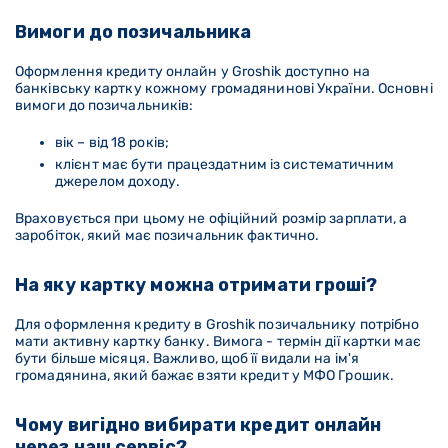
Вимоги до позичальника
Оформлення кредиту онлайн у Groshik доступно на
банківську картку кожному громадянинові України. Основні
вимоги до позичальників:
вік – від 18 років;
клієнт має бути працездатним із систематичним
джерелом доходу.
Враховується при цьому не офіційний розмір зарплати, а
заробіток, який має позичальник фактично.
На яку картку можна отримати гроші?
Для оформлення кредиту в Groshik позичальнику потрібно
мати активну картку банку. Вимога - термін дії картки має
бути більше місяця. Важливо, щоб її видали на ім'я
громадянина, який бажає взяти кредит у МФО Грошик.
Чому вигідно вибирати кредит онлайн
через наш сервіс?