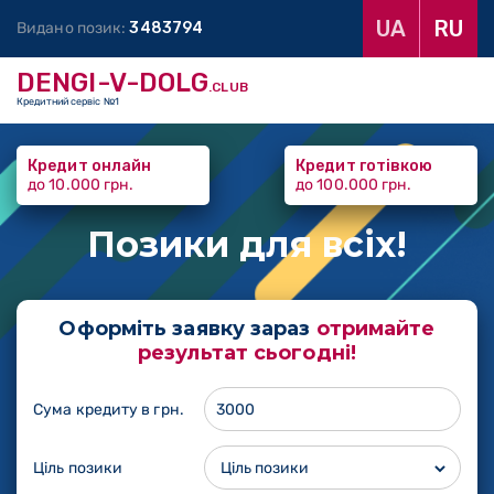
UA
RU
Видано позик:
3
4
8
3
7
9
4
DENGI-V-DOLG
.CLUB
Кредитний сервіс №1
Кредит онлайн
Кредит готівкою
до 10.000 грн.
до 100.000 грн.
Позики
для всіх!
Оформіть заявку зараз
отримайте
результат сьогодні!
Сума кредиту в грн.
Ціль позики