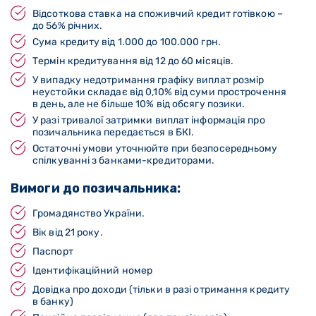
Відсоткова ставка на споживчий кредит готівкою –
до 56% річних.
Сума кредиту від 1.000 до 100.000 грн.
Термін кредитування від 12 до 60 місяців.
У випадку недотримання графіку виплат розмір
неустойки складає від 0,10% від суми прострочення
в день, але не більше 10% від обсягу позики.
У разі тривалої затримки виплат інформація про
позичальника передається в БКІ.
Остаточні умови уточнюйте при безпосередньому
спілкуванні з банками-кредиторами.
Вимоги до позичальника:
Громадянство України.
Вік від 21 року.
Паспорт
Ідентифікаційний номер
Довідка про доходи (тільки в разі отримання кредиту
в банку)