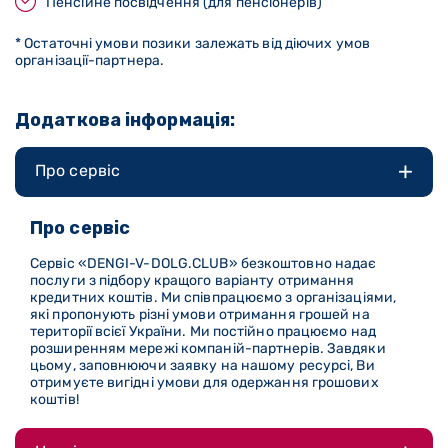
Пенсійне посвідчення (для пенсіонерів)
* Остаточні умови позики залежать від діючих умов
організації-партнера.
Додаткова інформація:
Про сервіс
Про сервіс
Сервіс «DENGI-V-DOLG
.CLUB
» безкоштовно надає
послуги з підбору кращого варіанту отримання
кредитних коштів. Ми співпрацюємо з організаціями,
які пропонують різні умови отримання грошей на
території всієї України. Ми постійно працюємо над
розширенням мережі компаній-партнерів. Завдяки
цьому, заповнюючи заявку на нашому ресурсі, Ви
отримуєте вигідні умови для одержання грошових
коштів!