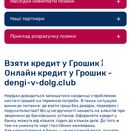
Наслідки невиплати позики
Наші партнери
Приклад розрахунку позики
Взяти кредит у Грошик ¦
Онлайн кредит у Грошик -
dengi-v-dolg.club
Нерідко доводиться залишатися наодинці з проблемою
нестачі грошей на термінові потреби. В таких ситуаціях
виникає питання: де взяти гроші без довідок, перевірок і
поручительства? Всі ці незручності чекають на клієнтів при
зверненні до банківських установ. Оформляти кредит у
банку можуть від кількох годин до кількох днів. До того ж
там не уникнути черг і постійних хвилювань.
Але кредитування в банку – це не єдиний вихід. Існують