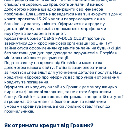
спеціальні сервіси, що працюють онлайн. З їхньою
допомогою можна швидко вирішити свої фінансові
проблеми. Для цього не доведеться навіть виходити з дому:
кошти протягом 15-20 хвилин перераховуються на
банківську картку клієнта. Оформляється кредит у
дистанційному режимі за допомогою смартфона чи
ноутбука з виходом в інтернет.
Кредитний брокер “DENGI-V-DOLG
.CLUB
” пропонує
звернутися до мікрофінансової організації Грошик. Тут
займаються оформленням кредитів онлайн на будь-які цілі
без застави, довідки про доходи та поручителів. Потрібен
мінімальний пакет документації.
Подати заявку на кредит від Groshik ви можете за
допомогою нашого сайту. Потім із вами оперативно
зв'яжеться спеціаліст для уточнення деталей послуги. Наш
кредитний брокер проінформує вас про умови отримання
кредиту та погашення.
Оформлення кредиту онлайн у Грошик дає змогу швидко
вирішити фінансові складнощі та не стати боржником
банку. Groshik – гарантована підтримка в непростій ситуації
з грошима. Це компанія з безпечними та надійними
умовами кредитування, в якій лояльно ставляться до
позичальників.
Як отримати кредит від Грошик?