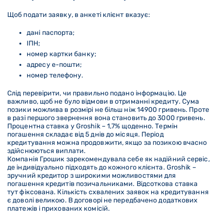
Щоб подати заявку, в анкеті клієнт вказує:
дані паспорта;
ІПН;
номер картки банку;
адресу е-пошти;
номер телефону.
Слід перевірити, чи правильно подано інформацію. Це
важливо, щоб не було відмови в отриманні кредиту. Сума
позики можлива в розмірі не більш ніж 14900 гривень. Проте
в разі першого звернення вона становить до 3000 гривень.
Процентна ставка у Groshik – 1,7% щоденно. Термін
погашення складає від 5 днів до місяця. Період
кредитування можна продовжити, якщо за позикою вчасно
здійснюються виплати.
Компанія Грошик зарекомендувала себе як надійний сервіс,
де індивідуально підходять до кожного клієнта. Groshik –
зручний кредитор з широкими можливостями для
погашення кредитів позичальниками. Відсоткова ставка
тут фіксована. Кількість схвалених заявок на кредитування
є доволі великою. В договорі не передбачено додаткових
платежів і прихованих комісій.