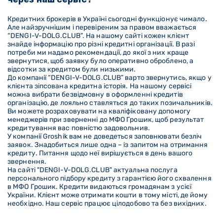
Кредитних брокерів в Україні сьогодні функціонує чимало.
Але найзручнішим і перевіреним за правом вважається
“DENGI-V-DOLG
.CLUB
”. На нашому сайті кожен клієнт
знайде інформацію про різні кредитні організації. В разі
потреби ми надамо рекомендації, до якої з них краще
звернутися, щоб заявку було оперативно оброблено, а
відсотки за кредитом були низькими.
До компанії “DENGI-V-DOLG
.CLUB
” варто звернутись, якщо у
клієнта зіпсована кредитна історія. На нашому сервісі
можна вибрати безвідмовну в оформленні кредитів
організацію, де лояльно ставляться до таких позичальників.
Ви можете розраховувати на кваліфіковану допомогу
менеджерів при зверненні до МФО Грошик, щоб результат
кредитування вас повністю задовольнив.
У компанії Groshik вам не доведеться заповнювати безліч
заявок. Знадобиться лише одна – із запитом на отримання
кредиту. Питання щодо неї вирішується в день вашого
звернення.
На сайті "DENGI-V-DOLG
.CLUB
" актуальна послуга
персонального підбору кредиту з гарантією його схвалення
в МФО Грошик. Кредити видаються громадянам з усієї
України. Клієнт може отримати кошти в тому місті, де йому
необхідно. Наш сервіс працює цілодобово та без вихідних.