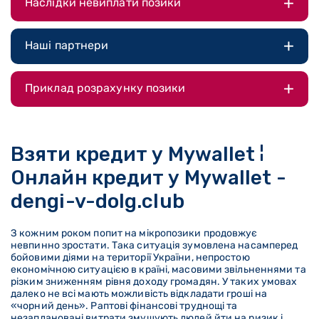
Наслідки невиплати позики
Наші партнери
Приклад розрахунку позики
Взяти кредит у Mywallet ¦
Онлайн кредит у Mywallet -
dengi-v-dolg.club
З кожним роком попит на мікропозики продовжує
невпинно зростати. Така ситуація зумовлена насамперед
бойовими діями на території України, непростою
економічною ситуацією в країні, масовими звільненнями та
різким зниженням рівня доходу громадян. У таких умовах
далеко не всі мають можливість відкладати гроші на
«чорний день». Раптові фінансові труднощі та
незаплановані витрати змушують людей йти на ризик і