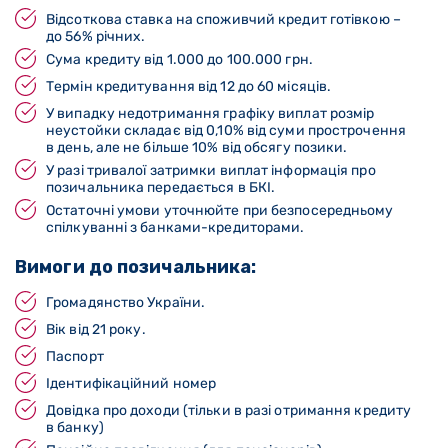
Відсоткова ставка на споживчий кредит готівкою –
до 56% річних.
Сума кредиту від 1.000 до 100.000 грн.
Термін кредитування від 12 до 60 місяців.
У випадку недотримання графіку виплат розмір
неустойки складає від 0,10% від суми прострочення
в день, але не більше 10% від обсягу позики.
У разі тривалої затримки виплат інформація про
позичальника передається в БКІ.
Остаточні умови уточнюйте при безпосередньому
спілкуванні з банками-кредиторами.
Вимоги до позичальника:
Громадянство України.
Вік від 21 року.
Паспорт
Ідентифікаційний номер
Довідка про доходи (тільки в разі отримання кредиту
в банку)