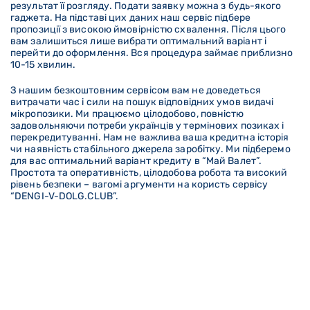
результат її розгляду. Подати заявку можна з будь-якого
гаджета. На підставі цих даних наш сервіс підбере
пропозиції з високою ймовірністю схвалення. Після цього
вам залишиться лише вибрати оптимальний варіант і
перейти до оформлення. Вся процедура займає приблизно
10-15 хвилин.
З нашим безкоштовним сервісом вам не доведеться
витрачати час і сили на пошук відповідних умов видачі
мікропозики. Ми працюємо цілодобово, повністю
задовольняючи потреби українців у термінових позиках і
перекредитуванні. Нам не важлива ваша кредитна історія
чи наявність стабільного джерела заробітку. Ми підберемо
для вас оптимальний варіант кредиту в “Май Валет”.
Простота та оперативність, цілодобова робота та високий
рівень безпеки – вагомі аргументи на користь сервісу
“DENGI-V-DOLG
.CLUB
”.