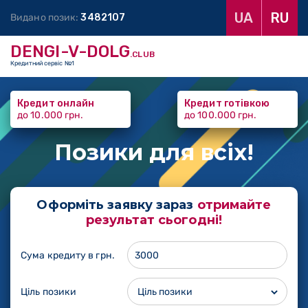
UA
RU
Видано позик:
3
4
8
2
1
0
7
DENGI-V-DOLG
.CLUB
Кредитний сервіс №1
Кредит онлайн
Кредит готівкою
до 10.000 грн.
до 100.000 грн.
Позики
для всіх!
Оформіть заявку зараз
отримайте
результат сьогодні!
Сума кредиту в грн.
Ціль позики