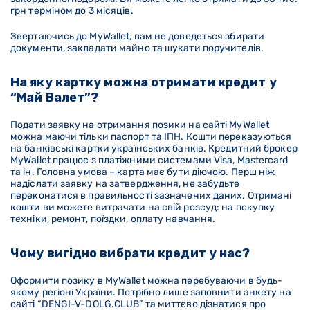
грн терміном до 3 місяців.
Звертаючись до MyWallet, вам не доведеться збирати
документи, закладати майно та шукати поручителів.
На яку картку можна отримати кредит у
“Май Валет”?
Подати заявку на отримання позики на сайті MyWallet
можна маючи тільки паспорт та ІПН. Кошти переказуються
на банківські картки українських банків. Кредитний брокер
MyWallet працює з платіжними системами Visa, Mastercard
та ін. Головна умова – карта має бути діючою. Перш ніж
надіслати заявку на затвердження, не забудьте
переконатися в правильності зазначених даних. Отримані
кошти ви можете витрачати на свій розсуд: на покупку
техніки, ремонт, поїздки, оплату навчання.
Чому вигідно вибрати кредит у нас?
Оформити позику в MyWallet можна перебуваючи в будь-
якому регіоні України. Потрібно лише заповнити анкету на
сайті “DENGI-V-DOLG
.CLUB
” та миттєво дізнатися про