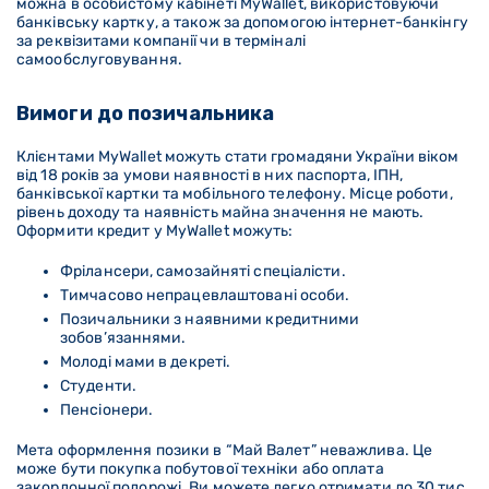
можна в особистому кабінеті MyWallet, використовуючи
банківську картку, а також за допомогою інтернет-банкінгу
за реквізитами компанії чи в терміналі
самообслуговування.
Вимоги до позичальника
Клієнтами MyWallet можуть стати громадяни України віком
від 18 років за умови наявності в них паспорта, ІПН,
банківської картки та мобільного телефону. Місце роботи,
рівень доходу та наявність майна значення не мають.
Оформити кредит у MyWallet можуть:
Фрілансери, самозайняті спеціалісти.
Тимчасово непрацевлаштовані особи.
Позичальники з наявними кредитними
зобов’язаннями.
Молоді мами в декреті.
Студенти.
Пенсіонери.
Мета оформлення позики в “Май Валет” неважлива. Це
може бути покупка побутової техніки або оплата
закордонної подорожі. Ви можете легко отримати до 30 тис.