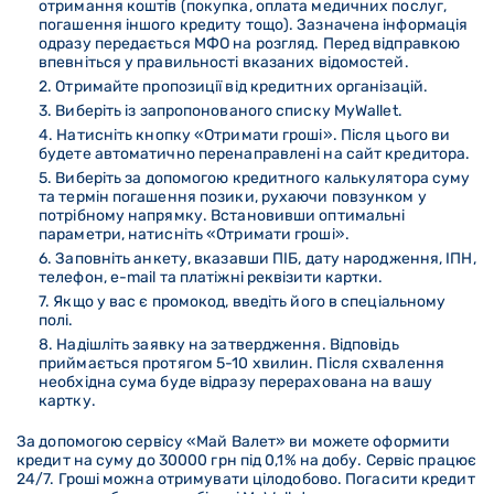
отримання коштів (покупка, оплата медичних послуг,
погашення іншого кредиту тощо). Зазначена інформація
одразу передається МФО на розгляд. Перед відправкою
впевніться у правильності вказаних відомостей.
Отримайте пропозиції від кредитних організацій.
Виберіть із запропонованого списку MyWallet.
Натисніть кнопку «Отримати гроші». Після цього ви
будете автоматично перенаправлені на сайт кредитора.
Виберіть за допомогою кредитного калькулятора суму
та термін погашення позики, рухаючи повзунком у
потрібному напрямку. Встановивши оптимальні
параметри, натисніть «Отримати гроші».
Заповніть анкету, вказавши ПІБ, дату народження, ІПН,
телефон, e-mail та платіжні реквізити картки.
Якщо у вас є промокод, введіть його в спеціальному
полі.
Надішліть заявку на затвердження. Відповідь
приймається протягом 5-10 хвилин. Після схвалення
необхідна сума буде відразу перерахована на вашу
картку.
За допомогою сервісу «Май Валет» ви можете оформити
кредит на суму до 30000 грн під 0,1% на добу. Сервіс працює
24/7. Гроші можна отримувати цілодобово. Погасити кредит