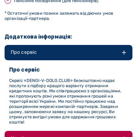
Пенсійне посвідчення (для пенсіонерів)
* Остаточні умови позики залежать від діючих умов
організації-партнера.
Додаткова інформація:
Про сервіс
Про сервіс
Сервіс «DENGI-V-DOLG
.CLUB
» безкоштовно надає
послуги з підбору кращого варіанту отримання
кредитних коштів. Ми співпрацюємо з організаціями,
які пропонують різні умови отримання грошей на
території всієї України. Ми постійно працюємо над
розширенням мережі компаній-партнерів. Завдяки
цьому, заповнюючи заявку на нашому ресурсі, Ви
отримуєте вигідні умови для одержання грошових
коштів!