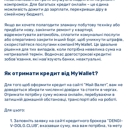
компроміси. Для багатьох кредит онлайн – це єдина
можливість дожити до зарплати, перекривши діру в
сімейному бюджеті.
Якщо ви хочете полагодити зламану побутову техніку або
придбати нову, закінчити ремонт у квартирі,
відремонтувати автомобіль, сплатити комунальні послуги
або оперативно закрити інший борг, щоб уникнути штрафів,
скористайтеся послугами компанії MyWallet. Це ідеальне
рішення для тих випадків, коли потрібна невелика сума на
нетривалий термін. Водночас довгострокові кредитні
зобов'язання, які нав'язують банки, неактуальні.
Як отримати кредит від MyWallet?
Для того щоб оформити кредит на сайті “Май Валет”, вам не
доведеться збирати численні довідки та стояти в чергах.
Отримати потрібну суму можна онлайн, перебуваючи в
затишній домашній обстановці, транспорті або на роботі.
Для цього:
Заповніть заявку на сайті кредитного брокера “DENGI-
V-DOLG
.CLUB
”, вказавши суму, яка вам потрібна, та мету