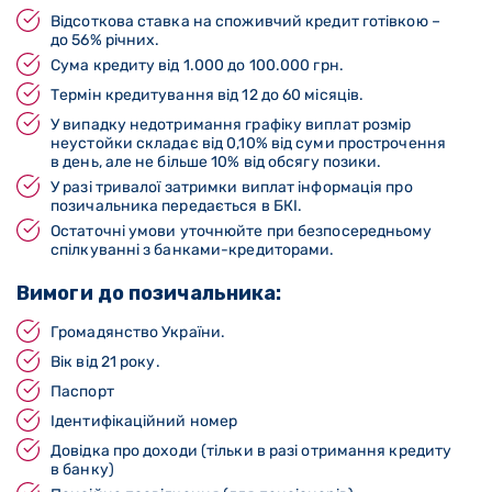
Відсоткова ставка на споживчий кредит готівкою –
до 56% річних.
Сума кредиту від 1.000 до 100.000 грн.
Термін кредитування від 12 до 60 місяців.
У випадку недотримання графіку виплат розмір
неустойки складає від 0,10% від суми прострочення
в день, але не більше 10% від обсягу позики.
У разі тривалої затримки виплат інформація про
позичальника передається в БКІ.
Остаточні умови уточнюйте при безпосередньому
спілкуванні з банками-кредиторами.
Вимоги до позичальника:
Громадянство України.
Вік від 21 року.
Паспорт
Ідентифікаційний номер
Довідка про доходи (тільки в разі отримання кредиту
в банку)