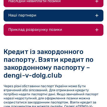
Наслідки невиплати позики
Наші партнери
Приклад розрахунку позики
Кредит із закордонного
паспорту. Взяти кредит по
закордонному паспорту –
dengi-v-dolg.club
Через різні обставини паспорт України може бути
втрачений або зіпсований. Для отримання кредиту
потрібно надати паспортні дані. Якщо звичайний паспорт
наразі недоступний, для оформлення позики можна
скористатися закордонним паспортом. Взяти кредит за
цим документом ви можете онлайн. Сервіс «DENGI-V-