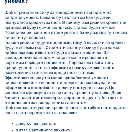
умовах?
Щоб отримати позику за закордонним паспортом на
вигідних умовах, бажано бути клієнтом банку, де ви
планується кредитуватися. В такому разі ризики кредитної
організації будуть зменшені, тому ставка буде нижчою.
Позичальник повинен отримувати в банку зарплату, пенсію
чи мати тут депозит.
Інакше ризики будуть високими, тому й відсотки за кредит
будуть збільшаться. Отримати значну позику буде важко,
найімовірніше, клієнтом буде отримана відмова. За
закордонним паспортом видаються мікропозики з
коротким періодом погашення. Перевагою цього типу
кредитування є те, що оформити позику зможе навіть
позичальник із поганою кредитною історією.
Оформивши позику на менш привабливих умовах і
виплативши його вчасно, ви можете розраховувати на
оформлення вигіднішого кредиту наступного разу. Це
допоможе сформувати позитивну кредитну історію. Деякі
банки надають знижки при оформленні другої або третьої
мікропозики за закордонним паспортом.
Щоб покращити умови кредитування, потрібно підтвердити
свою платоспроможність, надавши:
довідку про доходи;
витяг з активного рахунку;