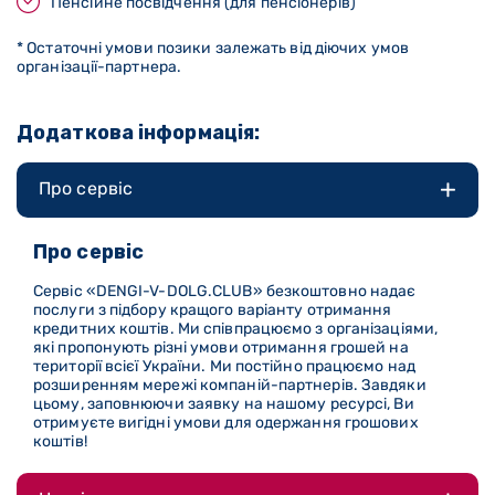
Пенсійне посвідчення (для пенсіонерів)
* Остаточні умови позики залежать від діючих умов
організації-партнера.
Додаткова інформація:
Про сервіс
Про сервіс
Сервіс «DENGI-V-DOLG
.CLUB
» безкоштовно надає
послуги з підбору кращого варіанту отримання
кредитних коштів. Ми співпрацюємо з організаціями,
які пропонують різні умови отримання грошей на
території всієї України. Ми постійно працюємо над
розширенням мережі компаній-партнерів. Завдяки
цьому, заповнюючи заявку на нашому ресурсі, Ви
отримуєте вигідні умови для одержання грошових
коштів!