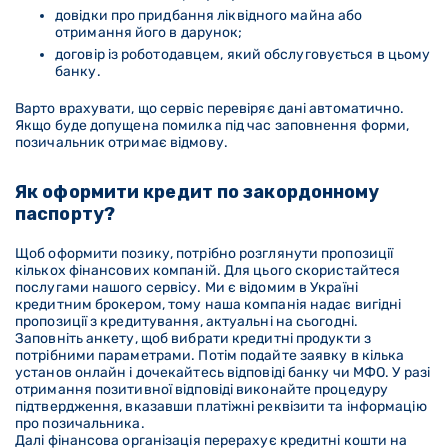
довідки про придбання ліквідного майна або
отримання його в дарунок;
договір із роботодавцем, який обслуговується в цьому
банку.
Варто врахувати, що сервіс перевіряє дані автоматично.
Якщо буде допущена помилка під час заповнення форми,
позичальник отримає відмову.
Як оформити кредит по закордонному
паспорту?
Щоб оформити позику, потрібно розглянути пропозиції
кількох фінансових компаній. Для цього скористайтеся
послугами нашого сервісу. Ми є відомим в Україні
кредитним брокером, тому наша компанія надає вигідні
пропозиції з кредитування, актуальні на сьогодні.
Заповніть анкету, щоб вибрати кредитні продукти з
потрібними параметрами. Потім подайте заявку в кілька
установ онлайн і дочекайтесь відповіді банку чи МФО. У разі
отримання позитивної відповіді виконайте процедуру
підтвердження, вказавши платіжні реквізити та інформацію
про позичальника.
Далі фінансова організація перерахує кредитні кошти на