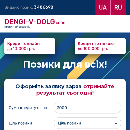
UA
RU
Видано позик:
3
4
8
6
6
9
8
DENGI-V-DOLG
.CLUB
Кредитний сервіс №1
Кредит онлайн
Кредит готівкою
до 10.000 грн.
до 100.000 грн.
Позики
для всіх!
Оформіть заявку зараз
отримайте
результат сьогодні!
Сума кредиту в грн.
Ціль позики